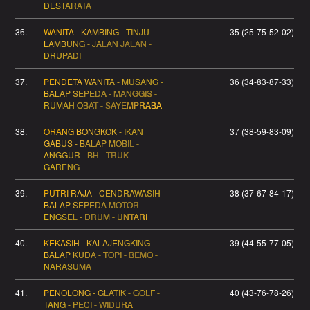
DESTARATA
36.
WANITA - KAMBING - TINJU -
35 (25-75-52-02)
LAMBUNG - JALAN JALAN -
DRUPADI
37.
PENDETA WANITA - MUSANG -
36 (34-83-87-33)
BALAP SEPEDA - MANGGIS -
RUMAH OBAT - SAYEMPRABA
38.
ORANG BONGKOK - IKAN
37 (38-59-83-09)
GABUS - BALAP MOBIL -
ANGGUR - BH - TRUK -
GARENG
39.
PUTRI RAJA - CENDRAWASIH -
38 (37-67-84-17)
BALAP SEPEDA MOTOR -
ENGSEL - DRUM - UNTARI
40.
KEKASIH - KALAJENGKING -
39 (44-55-77-05)
BALAP KUDA - TOPI - BEMO -
NARASUMA
41.
PENOLONG - GLATIK - GOLF -
40 (43-76-78-26)
TANG - PECI - WIDURA