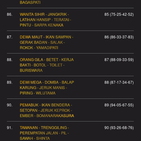
BAGASPATI
86.
WANITA SIHIR - JANGKRIK -
85 (75-25-42-52)
LATIHAN HANSIP - TERATAI -
PINTU - SARPA KENAKA
87.
DEWA MAUT - IKAN SAMPAN -
86 (86-33-37-83)
GERAK BADAN - SALAK -
ROKOK - YAMADIPATI
88.
ORANG GILA - BETET - KERJA
87 (88-09-33-59)
BAKTI - BOTOL - TOILET -
BURISWARA
89.
DEWI MEGA - DOMBA - BALAP
88 (87-17-34-67)
KARUNG - JERUK MANIS -
PIRING - WILUTAMA
90.
PEMABUK - IKAN BENDERA -
89 (94-05-67-55)
SETOPAN - JERUK KEPROK -
EMBER - BOMANARAKASURA
91.
TAWANAN - TRENGGILING -
90 (93-26-68-76)
PEREMPATAN JALAN - PIL -
SAWAH - SHINTA