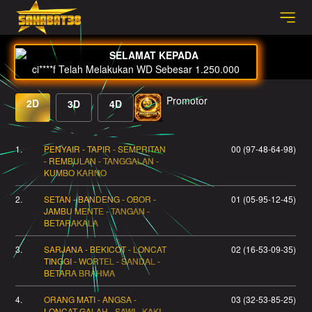
BUKU MIMPI
Promotor
2D
3D
4D
1.
PENYAIR - TAPIR - SEMPRITAN
00 (97-48-64-98)
- REMBULAN - TANGGALAN -
KUMBO KARNO
2.
SETAN - BANDENG - OBOR -
01 (05-95-12-45)
JAMBU MENTE - TANGAN -
BETARAKALA
3.
SARJANA - BEKICOT - LONCAT
02 (16-53-09-35)
TINGGI - WORTEL - SANDAL -
BETARA BRAHMA
4.
ORANG MATI - ANGSA -
03 (32-53-85-25)
LONCAT GALAH - SAWI - KAKI -