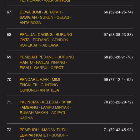
67.
DEWA BUMI - JERAPAH -
66 (52-24-25-74)
SAWATAN - SUKUN - GELAS -
ANTA BOGA
68.
PENJUAL DAGING - BURUNG
67 (58-38-23-88)
ONTA - EGRANG - SENDOK -
KOREK API - ABILAWA
69.
PEMBUAT PEDANG - BURUNG
68 (60-28-91-78)
HANTU - PANJAT PINANG -
PISAU - GARBU - CEPOT
70.
PENCARI JEJAK - MIMI -
69 (77-12-44-62)
ENGKLEK - GUNTING -
GUNUNG - ANTAREJA
71.
PALINGMA - KELEDAI - TARIK
70 (56-22-29-72)
TAMBANG - LAMPU MINYAK -
RUMAH MAKAN - ADIPATI
KARNA
72.
PEMBURU - MACAN TUTUL -
71 (72-43-45-93)
LEMPAR KARET - SUMUR -