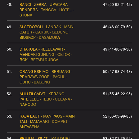
48.
BANCI - ZEBRA - UPACARA
47 (50-92-21-42)
BENDERA - TANGGA - HOTEL -
STUNA
49.
SI CEROBOH - LANDAK - MAIN
48 (46-00-79-50)
CATUR - GARUK - GEDUNG
BIOSKOP - DASAMUKA
50.
DRAKULA - KELELAWAR -
49 (41-80-70-30)
MENDAKI GUNUNG - CETOK -
ROK - BETARI DURGA
51.
ORANG ESKIMO - BERUANG -
50 (47-98-74-48)
PEMBAWA OBOR - PACUL -
GURU - BAGONG
52.
AHLI FILSAFAT - KERANG -
51 (55-45-22-95)
PATE LELE - TEBU - CELANA -
NARODO
53.
RAJA LAUT - IKAN PAUS - MAIN
52 (66-03-99-85)
TALI - MATAHARI - DOMPET -
ANTASENA
54.
PENJUAL SILAT - IKAN DURI -
53 (82-02-35-52)