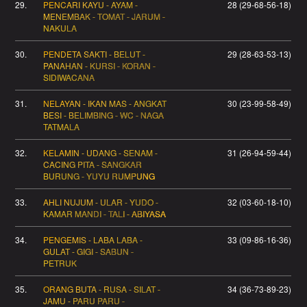
29.
PENCARI KAYU - AYAM -
28 (29-68-56-18)
MENEMBAK - TOMAT - JARUM -
NAKULA
30.
PENDETA SAKTI - BELUT -
29 (28-63-53-13)
PANAHAN - KURSI - KORAN -
SIDIWACANA
31.
NELAYAN - IKAN MAS - ANGKAT
30 (23-99-58-49)
BESI - BELIMBING - WC - NAGA
TATMALA
32.
KELAMIN - UDANG - SENAM -
31 (26-94-59-44)
CACING PITA - SANGKAR
BURUNG - YUYU RUMPUNG
33.
AHLI NUJUM - ULAR - YUDO -
32 (03-60-18-10)
KAMAR MANDI - TALI - ABIYASA
34.
PENGEMIS - LABA LABA -
33 (09-86-16-36)
GULAT - GIGI - SABUN -
PETRUK
35.
ORANG BUTA - RUSA - SILAT -
34 (36-73-89-23)
JAMU - PARU PARU -