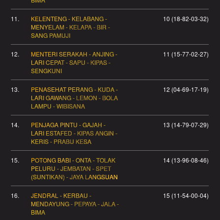
11.
KELENTENG - KELABANG -
10 (18-82-03-32)
MENYELAM - KELAPA - BIR -
SANG PAMUJI
12.
MENTERI SERAKAH - ANJING -
11 (15-77-02-27)
LARI CEPAT - SAPU - KIPAS -
SENGKUNI
13.
PENASEHAT PERANG - KUDA -
12 (04-69-17-19)
LARI GAWANG - LEMON - BOLA
LAMPU - WIBISANA
14.
PENJAGA PINTU - GAJAH -
13 (14-79-07-29)
LARI ESTAFED - KIPAS ANGIN -
KERIS - PRABU KESA
15.
POTONG BABI - ONTA - TOLAK
14 (13-96-08-46)
PELURU - JEMBATAN - SPET
(SUNTIKAN) - JAYA LANGSUAN
16.
JENDRAL - KERBAU -
15 (11-54-00-04)
MENDAYUNG - PEPAYA - JALA -
BIMA