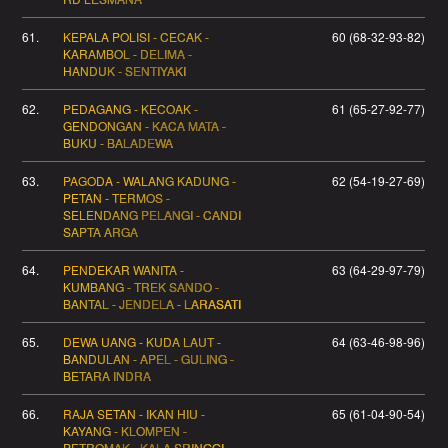
61.
KEPALA POLISI - CECAK -
60 (68-32-93-82)
KARAMBOL - DELIMA -
HANDUK - SENTIYAKI
62.
PEDAGANG - KECOAK -
61 (65-27-92-77)
GENDONGAN - KACA MATA -
BUKU - BALADEWA
63.
PAGODA - WALANG KADUNG -
62 (54-19-27-69)
PETAN - TERMOS -
SELENDANG PELANGI - CANDI
SAPTA ARGA
64.
PENDEKAR WANITA -
63 (64-29-97-79)
KUMBANG - TREK SANDO -
BANTAL - JENDELA - LARASATI
65.
DEWA UANG - KUDA LAUT -
64 (63-46-98-96)
BANDULAN - APEL - GULING -
BETARA INDRA
66.
RAJA SETAN - IKAN HIU -
65 (61-04-90-54)
KAYANG - KLOMPEN -
PETROMAK - KALA SRINGGI