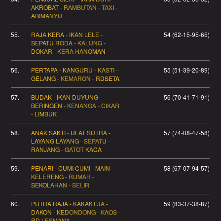
AKROBAT - RAMBUTAN - TAXI -
ABIMANYU
55.
RAJA KERA - IKAN LELE -
54 (62-15-95-65)
SEPATU RODA - KALUNG -
DOKAR - KERA HANOMAN
56.
PERTAPA - KANGURU - KASTI -
55 (51-39-20-89)
GELANG - KEMARON - RDSETA
57.
BUDAK - IKAN DUYUNG -
56 (70-41-71-91)
BERINGEN - KENANGA - CIKAR
- LIMBUK
58.
ANAK SAKTI - ULAT SUTRA -
57 (74-08-47-58)
LAYANG LAYANG - SEPATU -
RANJANG - GATOT KACA
59.
PENARI - CUMI CUMI - MAIN
58 (67-07-94-57)
KELERENG - RUMAH -
SEKOLAHAN - SELIR
60.
PUTRA RAJA - KAKAKTUA -
59 (83-37-38-87)
DAKON - KEDONDONG - KAOS -
RD LESMANA