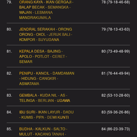
79.
ORANG KAYA - IKAN GERGAJI -
78 (79-18-46-68)
BALAP BECAK - SEMANGKA -
WAJAN - LESMANA
MANDRAKUMALA
80.
JENDRAL SERAKAH - ORONG
79 (78-13-43-63)
ORONG - OKOL - JERUK BALI -
KOMPOR - SUYUDANA
81.
KEPALA DESA - BAJING -
80 (73-49-48-99)
APOLO - POTLOT - CERET -
SEMAR
82.
PENIPU - KANCIL - DAMDAMAN
81 (76-44-49-94)
- HIDUNG - CANGKIR -
ASWATAMA
83.
GEMBALA - KUDA NIL - AS -
82 (53-10-28-60)
TELINGA - BERLIAN - UDAWA
84.
IBU SURI - IKAN LAYUR - DADU
83 (59-36-26-86)
- KUMIS - PIPA - DEWI KUNTI
85.
BUDHA - KALKUN - SALTO -
84 (86-23-39-73)
MULUT - KACANG TANAH -