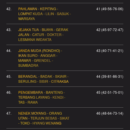
42.
PAHLAWAN - KEPITING -
41 (49-56-76-06)
LOMPAT KUDA - LILIN - SABUK -
WARSAYA
43.
JEJAKA TUA - BUAYA - GERAK
42 (45-97-72-47)
JALAN - CATUR - DOKTER -
LESMANA WIDAKTA
44.
JANDA MUDA (RONDHO) -
43 (40-71-41-21)
IKAN SURO - ANGGAR -
MAWAR - GRENDEL -
SUMBADRA
45.
BERANDAL - BADAK - SKIAIR -
44 (39-81-86-31)
SERULING - SISIR - CITRAKSA
46.
PENGEMBARA - BANTENG -
45 (42-51-75-01)
TERBANG LAYANG - KENDI -
TAS - RAMA
47.
NENEK MOYANG - ORANG
46 (48-64-73-14)
UTAN - TERJUN BEBAS - SIKAT
- TOKO - HYANG WENANG