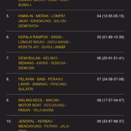
SUBALI
5.
KWAN IN - MERAK - LOMPAT
04 (12-65-05-15)
JAUH - KANGKUNG - BALON -
DEWI RATIH
6.
KEPALA RAMPOK - SINGA -
05 (01-89-10-39)
LONCAT INDAH - KAYU MANIS -
KERETA API - GURU LANGIT
7.
DEWI BULAN - KELINCI -
06 (20-91-51-41)
RENANG - KAPAS - BONEKA -
DEWI SRI
8.
PELAYAN - BABI - PERAHU
07 (24-58-57-08)
LAYAR - BAWANG - PANCING -
SULATRI
9.
MALING KECIL - MACAN -
08 (17-57-04-07)
MOTOR BOAT - KECUBUNG -
PASAR - TALA MARIA
10.
JENDRAL - KERBAU -
09 (33-87-88-37)
MENDAYUNG - PEPAYA - JALA -
BIMA