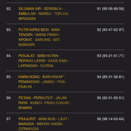
92.
SILUMAN AIR - SERIGALA -
91 (99-06-66-56)
AMBULAN - BAMBU - TOPLES -
WITAKSINI
93.
PUTRI KIPAS BESI - IKAN
92 (95-47-62-97)
TENGIRI - GARIS FINISH -
APOKAT - SARUNG - SITI
SUNDARI
94.
PENJILAT - BABI HUTAN -
93 (90-21-61-71)
PERAHU LAYAR - KAOS KAKI -
LAPANGAN - DURNA
95.
KWAN KONG - IKAN KAKAP -
94 (89-31-36-81)
PEMANDIAN - JAMBU - PEN -
P.SALYA
96.
PETANI - PERKUTUT - JALAN
95 (92-01-65-51)
RAYA - KUNCI - PISAU CUKUR -
IRAWAN
97.
PRAJURIT - IKAN NUS - LAUT -
96 (98-14-63-64)
MANGGA - MINYAK ANGIN -
CITRAYUDA