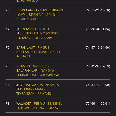
BAJU - PANDU
73.
DEWA LANGIT - IKAN TERBANG
72 (71-20-40-70)
- OKOL - KRAN AIR - ARLOJI -
BETARA GURU
74.
TUAN TANAH - SEMUT -
73 (80-34-31-84)
TULUPAN - ANTING ANTING -
BINTANG - DURSASANA
75.
BAJAK LAUT - PINGUIN -
74 (57-16-24-66)
SETIPAN - GENTONG - RADIO -
INDRAJIT
76.
SUAMI ISTRI - BEBEK -
75 (85-35-32-53)
BALAPAN LARI - NANGKA -
LEMARI - RATIH & KAMAJAYA
77.
JENDRAL WANITA - NYAMUK -
76 (81-40-30-90)
TEPLEKAN - MATA -
TIMBANGAN - SRIKANDI
78.
WALIKOTA - PENYU - BENGKEL
77 (69-11-96-61)
- CINCIN - PAYUNG - TOGOG