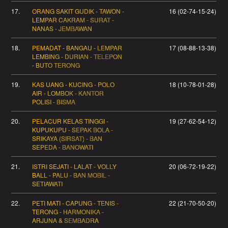
17.
ORANG SAKIT GUDIK - TAWON -
16 (02-74-15-24)
LEMPAR CAKRAM - SURAT -
NANAS - JEMBAWAN
18.
PEMADAT - BANGAU - LEMPAR
17 (08-88-13-38)
LEMBING - DURIAN - TELEPON
- BUTO TERONG
19.
KAS UANG - KUCING - POLO
18 (10-78-01-28)
AIR - LOMBOK - KANTOR
POLISI - BISMA
20.
PELACUR KELAS TINGGI -
19 (27-62-54-12)
KUPUKUPU - SEPAK BOLA -
SRIKAYA (SIRSAT) - BAN
SEPEDA - BANOWATI
21.
ISTRI SEJATI - LALAT - VOLLY
20 (06-72-19-22)
BALL - PALU - BAN MOBIL -
SETIAWATI
22.
PETI MATI - CAPUNG - TENIS -
22 (21-70-50-20)
TERONG - HARMONIKA -
ARJUNA & SEMBADRA