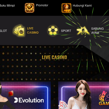
Promotor
Buku Mimpi
Hubungi Kami
LIVE
SABUNG
SLOT
SPORT
CASINO
AYAM
LIVE CASINO