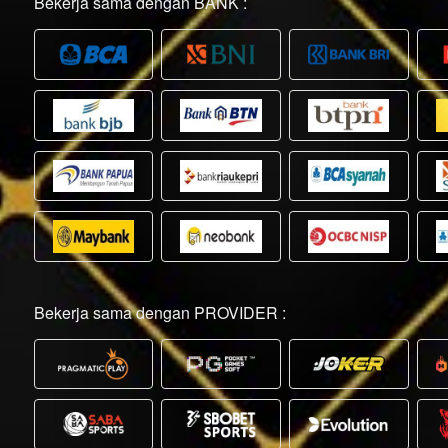
Bekerja sama dengan BANK :
Bekerja sama dengan PROVIDER :