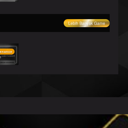
Lebih Banyak Game
tenance