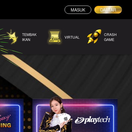
MASUK
DAFTAR
TEMBAK
CRASH
VIRTUAL
IKAN
GAME