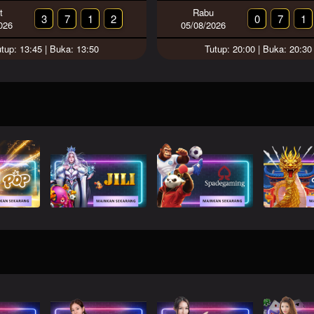
t
Rabu
3
7
1
2
0
7
1
026
05/08/2026
tup: 13:45 | Buka: 13:50
Tutup: 20:00 | Buka: 20:30