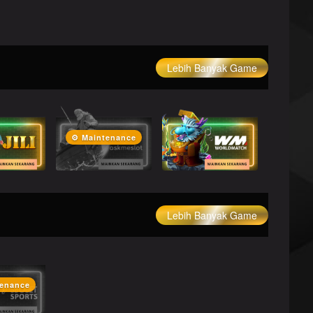
Lebih Banyak Game
⚙ Maintenance
Lebih Banyak Game
tenance