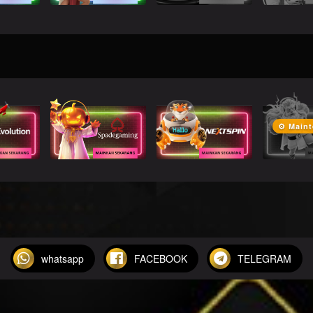
⚙ Main
whatsapp
FACEBOOK
TELEGRAM